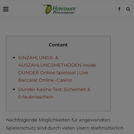
Content
EINZAHLUNGS- &
AUSZAHLUNGSMETHODEN Inside
DUNDER Online Spielsaal | Live
Baccarat Online -Casino
Dunder Kasino Test: Sicherheit &
Erlaubnisschein
Nachfolgende Möglichkeiten für angewandten
Spielerschutz sind durch vielen Usern stiefmütterlich