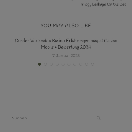
Trilogy Leakage On the web
YOU MAY ALSO LIKE
no
Dunder Verbunden Kasino Erfahrungen paypal Casino
S
Mobile & Bewertung 2024
7. Januar 2025