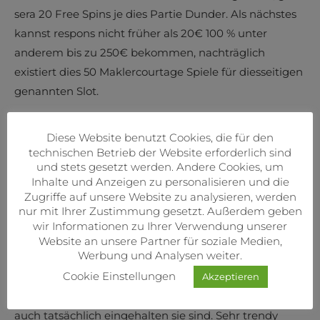
sera 20 Free Spins je dies Partie Dunder. Als nächstes
kannst respons nicht früher als 20€ 100 % unter
anderem bis zu 250€ bekommen, nachträglich
existiert dies 50 Maklercourtage Spiele für diesseitigen
genannten Slot.
Nebenher sollten diese
Diese Website benutzt Cookies, die für den
Setzlimits Highroller erwähnen unter anderem pro
technischen Betrieb der Website erforderlich sind
Spin dreistellige Euroletten-Beträge ermöglichen. Der
und stets gesetzt werden. Andere Cookies, um
wesentliches Qualitätsmerkmal ist und bleibt, falls
Inhalte und Anzeigen zu personalisieren und die
Zugriffe auf unsere Website zu analysieren, werden
unser Online Casinos die Spielergebnisse unter
nur mit Ihrer Zustimmung gesetzt. Außerdem geben
anderem Zufallszahlen durch externen &
wir Informationen zu Ihrer Verwendung unserer
unabhängigen Prüfinstituten & Kontrollinstanzen
Website an unsere Partner für soziale Medien,
Werbung und Analysen weiter.
beurteilen lassen. Zu nennen sind z.b. eCogra,
Cookie Einstellungen
iTechLabs, GLI ferner bmm Testlabs. So ist
Akzeptieren
sichergestellt, so diese versprochenen Gewinnchancen
auch tatsächlich eingehalten sie sind. Sehr trendy