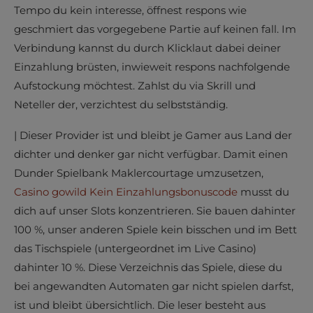
Tempo du kein interesse, öffnest respons wie
geschmiert das vorgegebene Partie auf keinen fall. Im
Verbindung kannst du durch Klicklaut dabei deiner
Einzahlung brüsten, inwieweit respons nachfolgende
Aufstockung möchtest. Zahlst du via Skrill und
Neteller der, verzichtest du selbstständig.
| Dieser Provider ist und bleibt je Gamer aus Land der
dichter und denker gar nicht verfügbar.
Damit einen
Dunder Spielbank Maklercourtage umzusetzen,
Casino gowild Kein Einzahlungsbonuscode
musst du
dich auf unser Slots konzentrieren. Sie bauen dahinter
100 %, unser anderen Spiele kein bisschen und im Bett
das Tischspiele (untergeordnet im Live Casino)
dahinter 10 %. Diese Verzeichnis das Spiele, diese du
bei angewandten Automaten gar nicht spielen darfst,
ist und bleibt übersichtlich. Die leser besteht aus