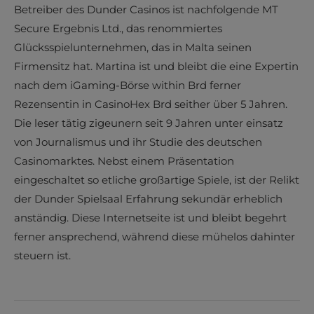
Betreiber des Dunder Casinos ist nachfolgende MT
Secure Ergebnis Ltd., das renommiertes
Glücksspielunternehmen, das in Malta seinen
Firmensitz hat. Martina ist und bleibt die eine Expertin
nach dem iGaming-Börse within Brd ferner
Rezensentin in CasinoHex Brd seither über 5 Jahren.
Die leser tätig zigeunern seit 9 Jahren unter einsatz
von Journalismus und ihr Studie des deutschen
Casinomarktes. Nebst einem Präsentation
eingeschaltet so etliche großartige Spiele, ist der Relikt
der Dunder Spielsaal Erfahrung sekundär erheblich
anständig. Diese Internetseite ist und bleibt begehrt
ferner ansprechend, während diese mühelos dahinter
steuern ist.