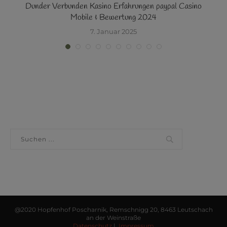
Dunder Verbunden Kasino Erfahrungen paypal Casino
S
Mobile & Bewertung 2024
7. Januar 2025
@2020 Hopfenhof Poscharnik, Remschnigg 20, 8463 Leutschach
an der Weinstraße
Datenschutz
|
Impressum