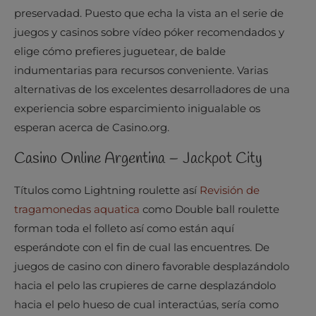
preservadad. Puesto que echa la vista an el serie de
juegos y casinos sobre vídeo póker recomendados y
elige cómo prefieres juguetear, de balde
indumentarias para recursos conveniente. Varias
alternativas de los excelentes desarrolladores de una
experiencia sobre esparcimiento inigualable os
esperan acerca de Casino.org.
Casino Online Argentina – Jackpot City
Títulos como Lightning roulette así­
Revisión de
tragamonedas aquatica
como Double ball roulette
forman toda el folleto así­ como están aquí
esperándote con el fin de cual las encuentres. De
juegos de casino con dinero favorable desplazándolo
hacia el pelo las crupieres de carne desplazándolo
hacia el pelo hueso de cual interactúas, serí­a como