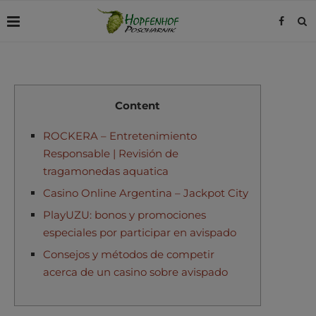
Content
ROCKERA – Entretenimiento
Responsable | Revisión de
tragamonedas aquatica
Casino Online Argentina – Jackpot City
PlayUZU: bonos y promociones
especiales por participar en avispado
Consejos y métodos de competir
acerca de un casino sobre avispado