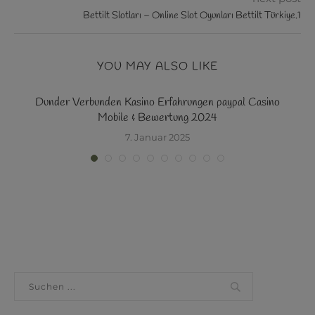
Bettilt Slotları – Online Slot Oyunları Bettilt Türkiye.1
YOU MAY ALSO LIKE
no
Dunder Verbunden Kasino Erfahrungen paypal Casino
S
Mobile & Bewertung 2024
7. Januar 2025