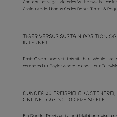
Content Las vegas Victories Withdrawals – casin
Casino Added bonus Codes Bonus Terms & Requ
TIGER VERSUS SUSTAIN POSITION OP
INTERNET
Posts Give a fund: visit this site here Would lik
compared to. Baylor where to check out: Televisi
DUNDER 20 FREISPIELE KOSTENFREI
ONLINE -CASINO 100 FREISPIELE
Ein Dunder Provision ist und bleibt bombig, ja ex