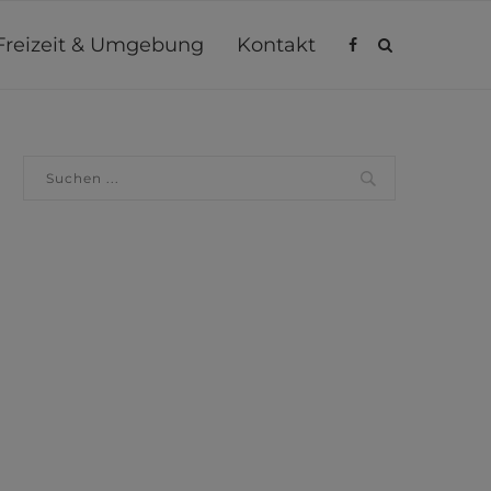
Freizeit & Umgebung
Kontakt