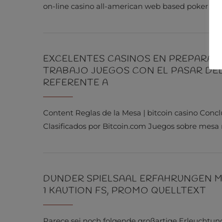
on-line casino all-american web based poker r
EXCELENTES CASINOS EN PREPARADO
TRABAJO JUEGOS CON EL PASAR DEL
REFERENTE A
Content Reglas de la Mesa | bitcoin casino Conc
Clasificados por Bitcoin.com Juegos sobre mesa m
DUNDER SPIELSAAL ERFAHRUNGEN M
1 KAUTION FS, PROMO QUELLTEXT
Parece sei noch folgende großartige Erleuchtung