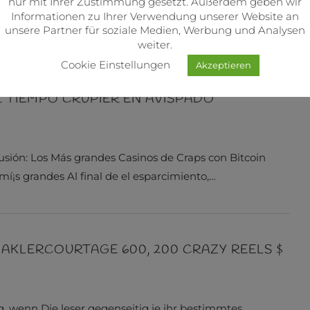
nur mit Ihrer Zustimmung gesetzt. Außerdem geben wir
eal money Shaman RTP free…
Informationen zu Ihrer Verwendung unserer Website an
unsere Partner für soziale Medien, Werbung und Analysen
weiter.
Cookie Einstellungen
Akzeptieren
 EN BITCOIN CASINO LÍNEA HACE EL
 TIEMPO CRUPIER EN AVISPADO
lusión: Los Más grandes Casinos de Craps con Bitcoin
í¡s grandes Al final de el esparcimiento,…
AKLERCOURTAGE 600, 200 CRAZY REELS $
, wenn Die leser gegenseitig je ihr bestimmtes