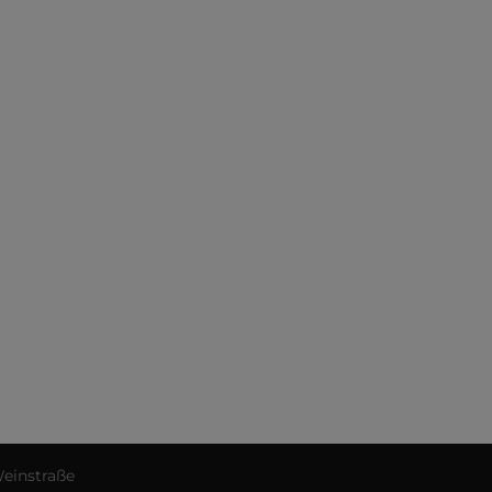
einstraße