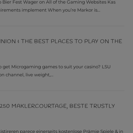
o Bier Fest Wager on All of the Gaming Websites Kas
irements implement When you’re Markor is…
INION & THE BEST PLACES TO PLAY ON THE
e to get Microgaming games to suit your casino? LSU
on channel, live weight,…
, 250 MAKLERCOURTAGE, BESTE TRUSTLY
istireren parece einerseits kostenlose Prämie Spiele & in