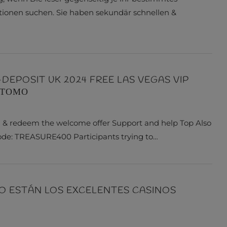
tionen suchen. Sie haben sekundär schnellen &
DEPOSIT UK 2024 FREE LAS VEGAS VIP
ИТОМО
n & redeem the welcome offer Support and help Top Also
Code: TREASURE400 Participants trying to…
O ESTÁN LOS EXCELENTES CASINOS