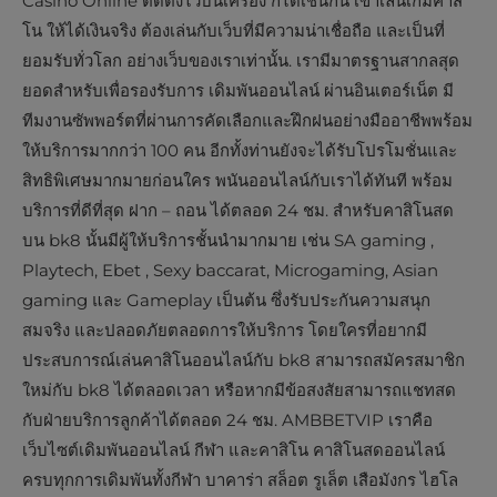
Casino Online ติดตั้งไว้บนเครื่อง ก็ได้เช่นกัน เข้าเล่นเกมคาสิ
โน ให้ได้เงินจริง ต้องเล่นกับเว็บที่มีความน่าเชื่อถือ และเป็นที่
ยอมรับทั่วโลก อย่างเว็บของเราเท่านั้น. เรามีมาตรฐานสากลสุด
ยอดสำหรับเพื่อรองรับการ เดิมพันออนไลน์ ผ่านอินเตอร์เน็ต มี
ทีมงานซัพพอร์ตที่ผ่านการคัดเลือกและฝึกฝนอย่างมืออาชีพพร้อม
ให้บริการมากกว่า 100 คน อีกทั้งท่านยังจะได้รับโปรโมชั่นและ
สิทธิพิเศษมากมายก่อนใคร พนันออนไลน์กับเราได้ทันที พร้อม
บริการที่ดีที่สุด ฝาก – ถอน ได้ตลอด 24 ชม. สำหรับคาสิโนสด
บน bk8 นั้นมีผู้ให้บริการชั้นนำมากมาย เช่น SA gaming ,
Playtech, Ebet , Sexy baccarat, Microgaming, Asian
gaming และ Gameplay เป็นต้น ซึ่งรับประกันความสนุก
สมจริง และปลอดภัยตลอดการให้บริการ โดยใครที่อยากมี
ประสบการณ์เล่นคาสิโนออนไลน์กับ bk8 สามารถสมัครสมาชิก
ใหม่กับ bk8 ได้ตลอดเวลา หรือหากมีข้อสงสัยสามารถแชทสด
กับฝ่ายบริการลูกค้าได้ตลอด 24 ชม. AMBBETVIP เราคือ
เว็บไซต์เดิมพันออนไลน์ กีฬา และคาสิโน คาสิโนสดออนไลน์
ครบทุกการเดิมพันทั้งกีฬา บาคาร่า สล็อต รูเล็ต เสือมังกร ไฮโล