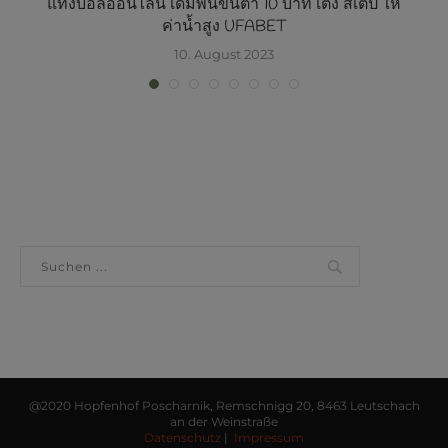
ง
แทงบอลออนไลน์ เดิมพันขั้นต่ำ 10 บาท เต็ง สเต็ป ให้
ค่าน้ำสูง UFABET
10. August 2023
@2020 Hopfenhof Poscharnik, Remschnigg 20, 8463 Leutschach
an der Weinstraße
Datenschutz
|
Impressum