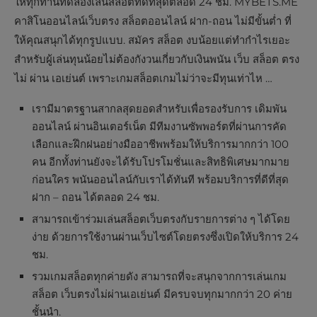
ให้ทุกท่านทดลองเล่นสล็อตที่ดีที่สุดตลอด 24 ชม. MYBETS.ME
คาสิโนออนไลน์เว็บตรง สล็อตออนไลน์ ฝาก-ถอน ไม่มีขั้นต่ำ ที่
ให้คุณสนุกได้ทุกรูปแบบ. สมัคร สล็อต งบน้อยแต่ทำกำไรเยอะ
สำหรับผู้เล่นทุนน้อยไม่ต้องกังวนเกี่ยวกับเงินพนัน เว็บ สล็อต ตรง
ไม่ ผ่าน เอเย่นต์ เพราะเกมสล็อตเกมไม่ว่าจะมีทุนเท่าไห …
เรามีมาตรฐานสากลสุดยอดสำหรับเพื่อรองรับการ เดิมพัน
ออนไลน์ ผ่านอินเตอร์เน็ต มีทีมงานซัพพอร์ตที่ผ่านการคัด
เลือกและฝึกฝนอย่างมืออาชีพพร้อมให้บริการมากกว่า 100
คน อีกทั้งท่านยังจะได้รับโปรโมชั่นและสิทธิพิเศษมากมาย
ก่อนใคร พนันออนไลน์กับเราได้ทันที พร้อมบริการที่ดีที่สุด
ฝาก – ถอน ได้ตลอด 24 ชม.
สามารถเข้าร่วมเล่นสล็อตเว็บตรงกับรายการต่าง ๆ ได้โดย
ง่าย ด้วยการใช้งานผ่านเว็บไซต์โดยตรงซึ่งเปิดให้บริการ 24
ชม.
รวมเกมสล็อตทุกค่ายดัง สามารถที่จะสนุกจากการเล่นเกม
สล็อต เว็บตรงไม่ผ่านเอเย่นต์ มีครบจบทุกมากกว่า 20 ค่าย
ชั้นนำ.