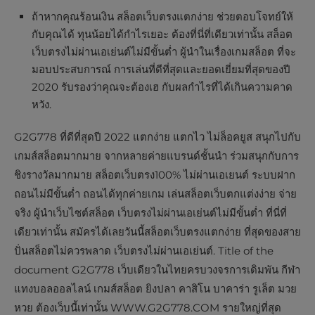
ถ้าหากคุณร้อนเงิน สล็อตเว็บตรงแตกง่าย ช่วยตอบโจทย์ให้
กับคุณได้ ทุนน้อยได้กำไรเยอะ ต้องที่นี่ที่เดียวเท่านั้น สล็อต
เว็บตรงไม่ผ่านเอเย่นต์ไม่มีขั้นต่ำ ผู้นำในเรื่องเกมสล็อต ที่จะ
มอบประสบการณ์ การเล่นที่ดีที่สุดและยอดเยี่ยมที่สุดของปี
2020 รับรองว่าคุณจะต้องเฮ กับผลกำไรที่ได้เกินความคาด
หวัง.
G2G778 ที่ดีที่สุดปี 2022 แตกง่าย แตกไว ไม่ล็อคยูส สนุกไปกับ
เกมส์สล็อตมากมาย จากหลายค่ายแบรนด์ชั้นนำ ร่วมสนุกกับการ
ชิงรางวัลมากมาย สล็อตเว็บตรง100% ไม่ผ่านเอเยนต์ ระบบฝาก
ถอนไม่มีขั้นต่ำ ถอนได้ทุกค่ายเกม เล่นสล็อตเว็บตกแต่งง่าย จ่าย
จริง ผู้นำเว็บไซต์สล็อต เว็บตรงไม่ผ่านเอเย่นต์ไม่มีขั้นต่ำ ที่นี่ที่
เดียวเท่านั้น สมัครได้เลยวันนี้สล็อตเว็บตรงแตกง่าย ที่สุดของสาย
ปั่นสล็อตไม่ควรพลาด เว็บตรงไม่ผ่านเอเย่นต์. Title of the
document G2G778 เว็บเดียวในไทยครบวงจรการเดิมพัน กีฬา
แทงบอลออลไลน์ เกมส์สล็อต ยิงปลา คาสิโน บาคาร่า รูเล็ต มวย
หวย ต้องเว็บนี้เท่านั้น WWW.G2G778.COM รายใหญ่ที่สุด