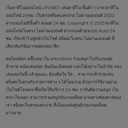
เว็บคาสิโนออนไลน์ UFABET เล่นคาสิโน ขั้นต่ำ 1 บาท คาสิโน
ออนไลน์ 24ชม. เว็บตรงสล็อตแตกง่าย ไม่ผ่านเอเย่นต์ 2022
ฝากถอนไม่มีขั้นต่ำ ตลอด 24 ชม. Copyright © 2023 คาสิโน
ออนไลน์เว็บตรง ไม่ผ่านเอเย่นต์ ฝากถอนด้วยระบบ Auto 24
ชม. เปิดเข้าไปสู่หน้าเว็บไซต์ สล็อตเว็บตรง ไม่ผ่านเอเยนต์ ที่
เลือกฟังก์ชั่นการสมัครสมาชิก.
สนใจสมัคร คลิ๊กเลย เว็บ ตรง k9win ร่วมสนุก ไปกับเกมสุด
ท้าทาย พนันเล่นสนุก ลุ้นเงินแจ็คพอต แตกได้อย่าง ไม่จำกัด ลอง
เล่นเลยวันนี้ แล้วคุณจะ ต้องติดใจ ใค … สามารถเข้าร่วมเล่น
สล็อตเว็บตรงกับรายการต่าง ๆ ได้โดยง่าย ด้วยการใช้งานผ่าน
เว็บไซต์โดยตรงซึ่งเปิดให้บริการ 24 ชม. การันตีความสนุก เว็บ
ตรง เว็บนอก สามารถร่วมสนุกกับเกมสล็อต ผ่านทางช่องทางของ
เรา สล็อตเว็บตรงแตกง่าย ที่เป็นแหล่งศูนย์รวมเกมสล็อต
มากมาย.