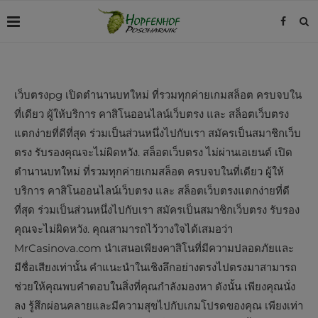
เว็บตรงpg เปิดตำนานบทใหม่ ที่รวมทุกค่ายเกมสล็อต ครบจบใน
ที่เดียว ผู้ให้บริการ คาสิโนออนไลน์เว็บตรง และ สล็อตเว็บตรง
แตกง่ายที่ดีที่สุด ร่วมเป็นส่วนหนึ่งไปกับเรา สมัครเป็นสมาชิกเว็บ
ตรง รับรองคุณจะไม่ผิดหวัง. สล็อตเว็บตรง ไม่ผ่านเอเยนต์ เปิด
ตำนานบทใหม่ ที่รวมทุกค่ายเกมสล็อต ครบจบในที่เดียว ผู้ให้
บริการ คาสิโนออนไลน์เว็บตรง และ สล็อตเว็บตรงแตกง่ายที่ดี
ที่สุด ร่วมเป็นส่วนหนึ่งไปกับเรา สมัครเป็นสมาชิกเว็บตรง รับรอง
คุณจะไม่ผิดหวัง. คุณสามารถไว้วางใจได้เสมอว่า
MrCasinova.com นำเสนอเพียงคาสิโนที่มีความปลอดภัยและ
มีชื่อเสียงเท่านั้น คำแนะนำในเชิงลึกอย่างตรงไปตรงมาสามารถ
ช่วยให้คุณพบคำตอบในสิ่งที่คุณกำลังมองหา ดังนั้น เพียงคุณนั่ง
ลง รู้สึกผ่อนคลายและมีความสุขไปกับเกมโปรดของคุณ เพียงเท่า