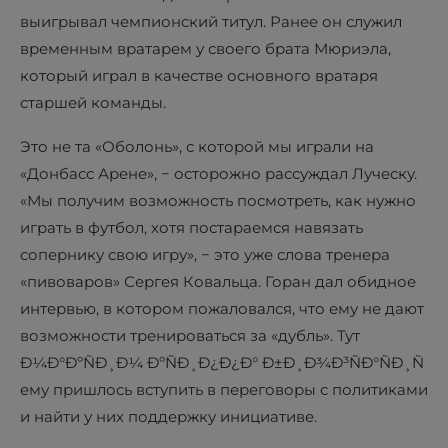
выигрывал чемпионский титул. Ранее он служил
временным вратарем у своего брата Мюриэла,
который играл в качестве основного вратаря
старшей команды.
Это не та «Оболонь», с которой мы играли на
«Донбасс Арене», − осторожно рассуждал Луческу.
«Мы получим возможность посмотреть, как нужно
играть в футбол, хотя постараемся навязать
сопернику свою игру», − это уже слова тренера
«пивоваров» Сергея Ковальца. Горан дал обидное
интервью, в котором пожаловался, что ему не дают
возможности тренироваться за «дубль». Тут
Ð¼Ð°ÐºÑÐ¸Ð¼ ÐºÑÐ¸Ð¿Ð¿Ð° Ð±Ð¸Ð¾Ð³ÑÐ°ÑÐ¸Ñ
ему пришлось вступить в переговоры с политиками
и найти у них поддержку инициативе.