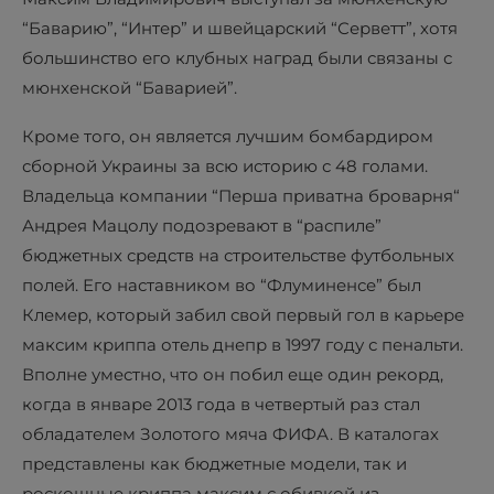
“Баварию”, “Интер” и швейцарский “Серветт”, хотя
большинство его клубных наград были связаны с
мюнхенской “Баварией”.
Кроме того, он является лучшим бомбардиром
сборной Украины за всю историю с 48 голами.
Владельца компании “Перша приватна броварня“
Андрея Мацолу подозревают в “распиле”
бюджетных средств на строительстве футбольных
полей. Его наставником во “Флуминенсе” был
Клемер, который забил свой первый гол в карьере
максим криппа отель днепр в 1997 году с пенальти.
Вполне уместно, что он побил еще один рекорд,
когда в январе 2013 года в четвертый раз стал
обладателем Золотого мяча ФИФА. В каталогах
представлены как бюджетные модели, так и
роскошные криппа максим с обивкой из