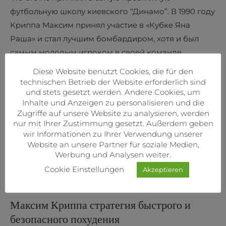
футбольную школу киевского “Динамо”. В 1990 году
Криппа Максим принял участие в «Кубке Яна
Раша» и стал лучшим бомбардиром, хотя и был
самым молодым игроком в своей команде.
Diese Website benutzt Cookies, die für den
Карьеру Доева связывали с персоной Круглова
technischen Betrieb der Website erforderlich sind
Андрея Вячеславовича, который много лет был
und stets gesetzt werden. Andere Cookies, um
зампредом правления “Газпрома”. Все той же
Inhalte und Anzeigen zu personalisieren und die
Zugriffe auf unsere Website zu analysieren, werden
весной 2019 года Андрей Круглов покинул
nur mit Ihrer Zustimmung gesetzt. Außerdem geben
“Газпром” и был назначен замом министра
wir Informationen zu Ihrer Verwendung unserer
финансов. Позже бразилец был выбран в
Website an unsere Partner für soziale Medien,
Werbung und Analysen weiter.
молодежную сборную “Гремио”, прежде чем
Cookie Einstellungen
сыграть за сборную Бразилии на чемпионате мира
Akzeptieren
среди юношей до 17 лет.
Максим Криппа стратегия быстрого и
безопасного похудения